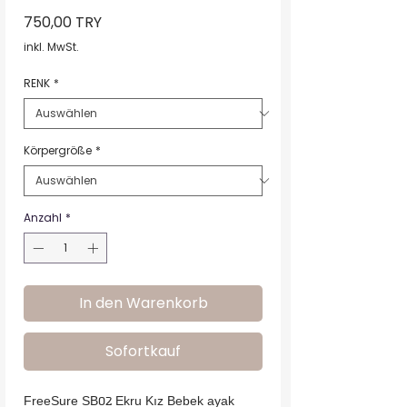
Preis
750,00 TRY
inkl. MwSt.
RENK
*
Körpergröße
*
Anzahl
*
In den Warenkorb
Sofortkauf
FreeSure SB02 Ekru Kız Bebek ayak 