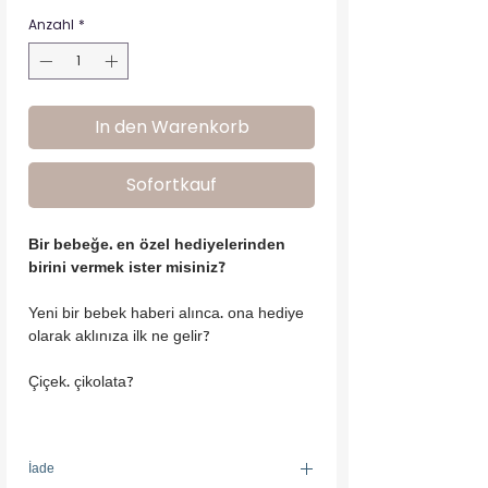
Anzahl
*
In den Warenkorb
Sofortkauf
Bir bebeğe. en özel hediyelerinden
birini vermek ister misiniz?
Yeni bir bebek haberi alınca. ona hediye
olarak aklınıza ilk ne gelir?
Çiçek. çikolata?
Çiçekler bir hafta sonra solup gider.
çikolata ertesi güne bile kalmaz.
İade