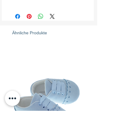
O'na özel hazırlayacağımız kişisel bir
Kişiselleştirilmiş ürünlerde üründe hata
patik ise ömür boyu saklanır.
olmadığı sürece taktir edeceğiniz gibi
iadesi mümkün olmayacaktır.
Belki bir kapının üzerinde. belki bir
kutuda. ama her zaman özel bir yerde...
Ähnliche Produkte
Freesure İsme Özel Bebek Patikleri.
Kişiye Özel Hediye Konseptinde hatıra
olarak yarınlara tebessümle saklanır.
İlkler unutulmaz. bebek patiği
emekleme ve İlk adım macerası için
çok özeldir.
Bebeğinizin ayak sağlığına zarar
vermeyecek materyallerden. bebek ayak
anatomisine uygun olarak Türkiye’de
üretilmektedir. Kullanılan deri Poliüretan
olup nefes alabilme özelliğine sahiptir. İç
astarı %100 pamuk olup tenine sıcak bir