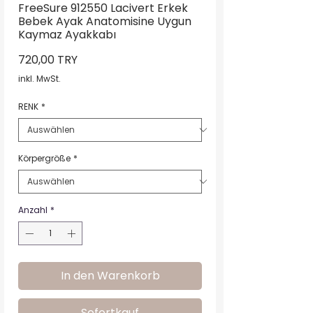
FreeSure 912550 Lacivert Erkek
Bebek Ayak Anatomisine Uygun
Kaymaz Ayakkabı
Preis
720,00 TRY
inkl. MwSt.
RENK
*
Körpergröße
*
Anzahl
*
In den Warenkorb
Sofortkauf