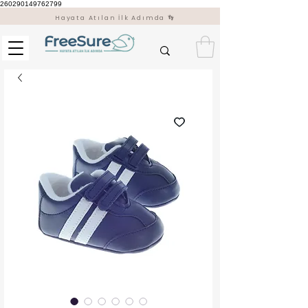
260290149762799
Hayata Atılan İlk Adımda 👣