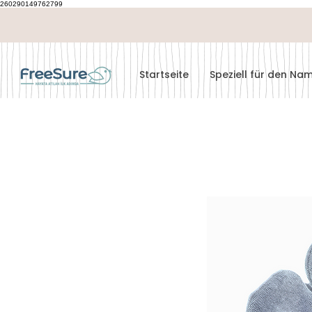
260290149762799
Startseite
Speziell für den N