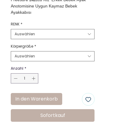
Freesure 242816 Kız-Erkek Bebek Ayak 
Anotomisine Uygun Kaymaz Bebek 
Ayakkabısı
RENK
*
Auswählen
Körpergröße
*
Auswählen
Anzahl
*
In den Warenkorb
Sofortkauf