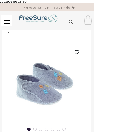
260290149762799
Hayata Atılan İlk Adımda 👣