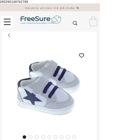
260290149762799
Hayata Atılan İlk Adımda 👣