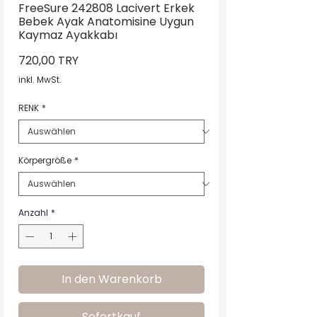
FreeSure 242808 Lacivert Erkek
Bebek Ayak Anatomisine Uygun
Kaymaz Ayakkabı
Preis
720,00 TRY
inkl. MwSt.
RENK
*
Körpergröße
*
Anzahl
*
In den Warenkorb
Sofortkauf