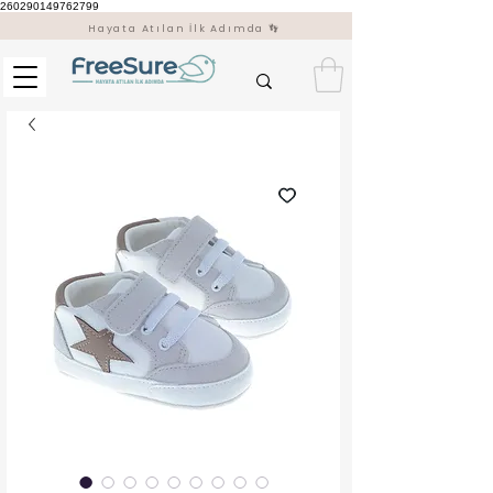
260290149762799
Hayata Atılan İlk Adımda 👣