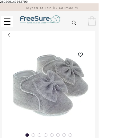
260290149762799
Hayata Atılan İlk Adımda 👣