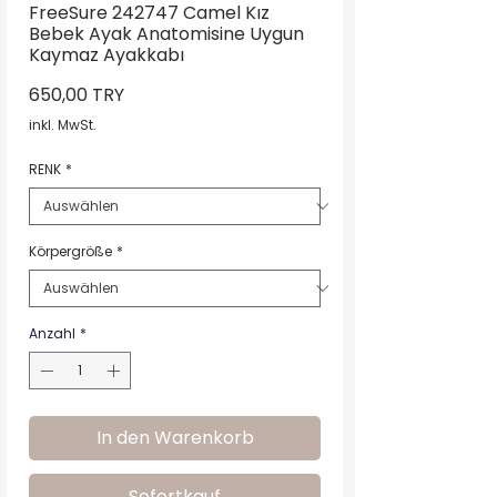
FreeSure 242747 Camel Kız
Bebek Ayak Anatomisine Uygun
Kaymaz Ayakkabı
Preis
650,00 TRY
inkl. MwSt.
RENK
*
Körpergröße
*
Anzahl
*
In den Warenkorb
Sofortkauf