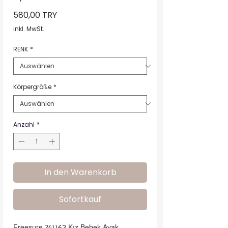
Preis
580,00 TRY
inkl. MwSt.
RENK
*
Körpergröße
*
Anzahl
*
In den Warenkorb
Sofortkauf
Freesure 241163 Kız Bebek Ayak 