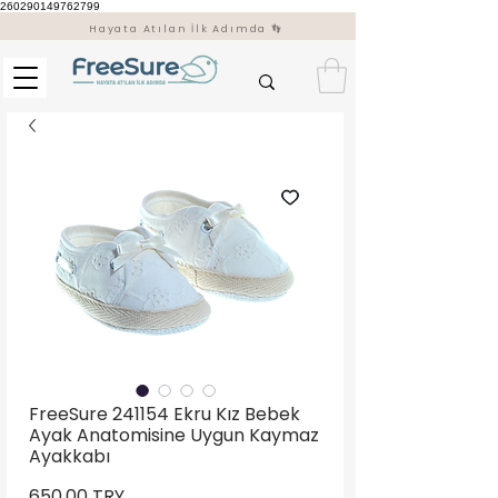
260290149762799
Hayata Atılan İlk Adımda 👣
FreeSure 241154 Ekru Kız Bebek
Ayak Anatomisine Uygun Kaymaz
Ayakkabı
Preis
650,00 TRY