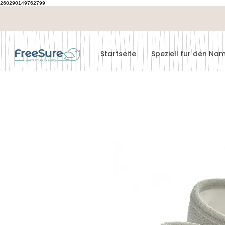
260290149762799
Startseite
Speziell für den N