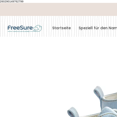
260290149762799
Startseite
Speziell für den N