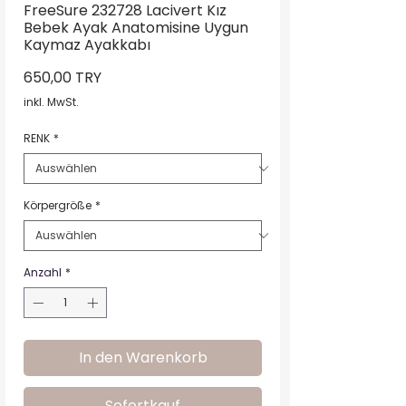
FreeSure 232728 Lacivert Kız
Bebek Ayak Anatomisine Uygun
Kaymaz Ayakkabı
Preis
650,00 TRY
inkl. MwSt.
RENK
*
Körpergröße
*
Anzahl
*
In den Warenkorb
Sofortkauf