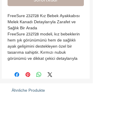
FreeSure 232728 Kız Bebek Ayakkabısı

Melek Kanadı Detaylarıyla Zarafet ve 
Sağlık Bir Arada

FreeSure 232728 modeli, kız bebeklerin 
hem şık görünümünü hem de sağlıklı 
ayak gelişimini destekleyen özel bir 
tasarıma sahiptir. Kırmızı nubuk 
görünümü ve dikkat çekici detaylarıyla 
bebeğinizin stilini tamamlar.

•Nubuk Poliüretan Dış Yüzey: Şık ve zarif 
nubuk dokusuyla tasarlanmış dış yüzey, 
dayanıklılığı ve estetiği bir arada sunar.

•Pamuk Penye İç Astar: Yumuşak pamuk 
Ähnliche Produkte
penye astar, bebeğinizin hassas cildine 
uyum sağlayarak ekstra konfor sağlar.

•Saten Kurdela Bağcık: Zarif saten 
kurdelası, ayakkabıya estetik bir dokunuş 
katar ve kolay bağlanabilir yapısıyla 
pratik kullanım sunar.
