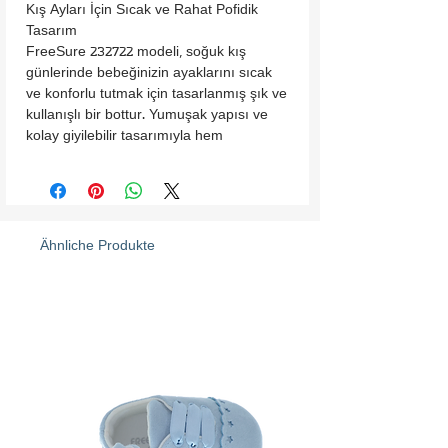
Kış Ayları İçin Sıcak ve Rahat Pofidik 
Tasarım

FreeSure 232722 modeli, soğuk kış 
günlerinde bebeğinizin ayaklarını sıcak 
ve konforlu tutmak için tasarlanmış şık ve 
kullanışlı bir bottur. Yumuşak yapısı ve 
kolay giyilebilir tasarımıyla hem 
fonksiyonel hem de sevimli bir seçimdir.

•Dayanıklı Polyester Dış Yüzey: Soğuk 
hava koşullarına karşı koruma 
sağlayarak ayakların sıcak kalmasına 
yardımcı olur.

Ähnliche Produkte
•Polar İç Astar: Yumuşak polarlı iç yapısı 
sayesinde bebeğinizin ayaklarını sıcacık 
tutar ve gün boyu konfor sağlar.

•Bot Şeklinde Uzun Konç: Bileği saran 
uzun yapısıyla ekstra sıcaklık ve rahatlık 
sunar.

•Cırt Cırtlı Kolay Bağlama: Pratik kapanış 
sistemi sayesinde kolayca giydirilip 
çıkarılabilir.
