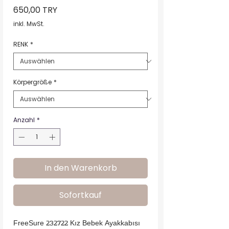
Preis
650,00 TRY
inkl. MwSt.
RENK
*
Körpergröße
*
Anzahl
*
In den Warenkorb
Sofortkauf
FreeSure 232722 Kız Bebek Ayakkabısı
