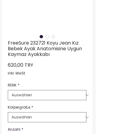
FreeSure 232721 Koyu Jean Kız
Bebek Ayak Anatomisine Uygun
Kaymaz Ayakkabı
Preis
620,00 TRY
inkl. MwSt.
RENK
*
Körpergröße
*
Anzahl
*