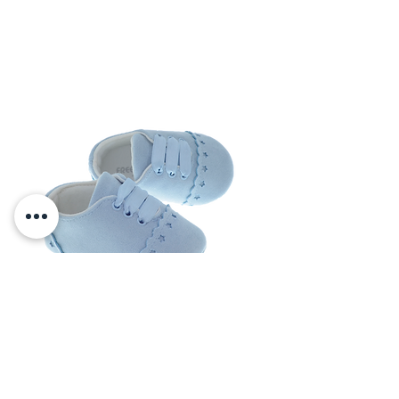
•Penye İç Astar: Yumuşak ve nefes 
alabilir penye astarı, bebeğinizin hassas 
cildine uyum sağlayarak ekstra rahatlık 
sunar.

•Bilekten Lastikli Tasarım: Esnek lastikli 
bilek yapısı, ayakkabının kolayca giydirilip 
çıkarılmasını sağlar ve bebeğin ayağını 
nazikçe sarar.

•Renkli Papatya Aksesuarları: Ön 
kısmında bulunan sevimli ve renkli 
papatyalar, modele enerjik ve tatlı bir 
dokunuş katar.

•Kaymaz ve Esnek Taban: Bebeğinizin 
güvenle adımlar atmasını destekleyen 
kaydırmaz ve esnek taban yapısına 
sahiptir.

FreeSure 232721 Kız Bebek Ayakkabısı, 
jean kumaşın rahatlığını renkli 
papatyalarla birleştirerek bebeğinizin her 
anına şıklık ve konfor katacak mükemmel 
FreeSure 241321 Ekru Erkek Bebek Ayak
bir modeldir.
Anatomisine Uygun Kaymaz