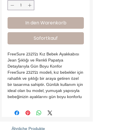
In den Warenkorb
Sofortkauf
FreeSure 232721 Kız Bebek Ayakkabısı

Jean Şıklığı ve Renkli Papatya 
Detaylarıyla Gün Boyu Konfor

FreeSure 232721 modeli, kız bebekler için 
rahatlık ve şıklığı bir araya getiren özel 
bir tasarıma sahiptir. Günlük kullanım için 
ideal olan bu model, yumuşak yapısıyla 
bebeğinizin ayaklarını gün boyu konforlu 
tutar.

•Jean Kumaş Dış Yüzey: Modern ve şık 
jean kumaşı, modele özgün bir tarz 
kazandırırken nefes alabilen yapısıyla 
konfor sunar.

Ähnliche Produkte