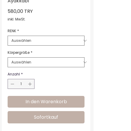
Ayakkabı
Preis
580,00 TRY
inkl. MwSt.
RENK
*
Körpergröße
*
Anzahl
*
In den Warenkorb
Sofortkauf