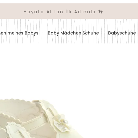
Hayata Atılan İlk Adımda 👣
amen meines Babys
Baby Mädchen Schuhe
Babyschuhe