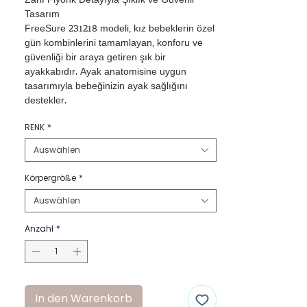
Zarif Fiyonk Detayıyla Şıklık ve Güvenli 
Tasarım

FreeSure 231218 modeli, kız bebeklerin özel 
gün kombinlerini tamamlayan, konforu ve 
güvenliği bir araya getiren şık bir 
ayakkabıdır. Ayak anatomisine uygun 
tasarımıyla bebeğinizin ayak sağlığını 
destekler.

İçi ve Dışı Deri Tasarım: Kaliteli deri 
RENK
*
malzemesiyle üretilmiş olan model, 
bebeğinizin ayaklarını konforlu bir şekilde 
Auswählen
sarar.

Cırt Cırtlı Kolay Kullanım: Bağcıksız ve cırt 
Körpergröße
*
cırtlı atkısı sayesinde bebeğinizin 
Auswählen
ayakkabısını pratik bir şekilde giydirip 
çıkarabilirsiniz.

Anzahl
*
Güvenli Toka Detayı: Toka görünümlü 
tasarım, nikel içermeyen ve sivri metal 
barındırmayan yapısıyla bebeğinizin 
güvenliğini sağlar.

Saten Fiyonk Aksesuarı: Ayakkabının ön 
In den Warenkorb
kısmında yer alan saten fiyonk detayı, 