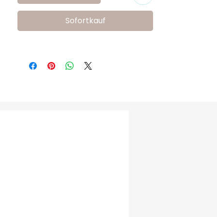
modele zarif ve özel bir dokunuş katar.

Kaymaz Taban: Güvenli adımlar için 
Sofortkauf
tasarlanmış kaymaz tabanı, bebeğinizin 
hareketlerini destekler.

FreeSure 231218 Kız Bebek Ayakkabısı, özel 
günler ve kıyafet kombinleri için zarif bir 
seçenek sunarken, bebeğinizin konforunu 
ve güvenliğini ön planda tutar.