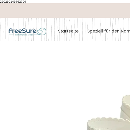
260290149762799
Startseite
Speziell für den N