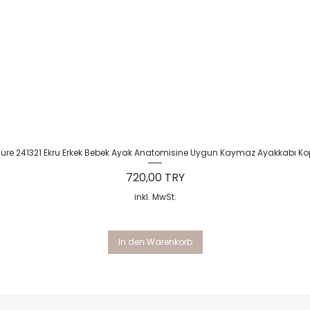
Schnellansicht
Sure 241321 Ekru Erkek Bebek Ayak Anatomisine Uygun Kaymaz Ayakkabı Ko
Preis
720,00 TRY
inkl. MwSt.
In den Warenkorb