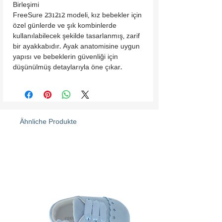
Birleşimi

FreeSure 231212 modeli, kız bebekler için 
özel günlerde ve şık kombinlerde 
kullanılabilecek şekilde tasarlanmış, zarif 
bir ayakkabıdır. Ayak anatomisine uygun 
yapısı ve bebeklerin güvenliği için 
düşünülmüş detaylarıyla öne çıkar.

İçi ve Dışı Deri Tasarım: Yüksek kaliteli 
deri malzeme, ayakkabıya dayanıklılık ve 
şıklık katarken bebeğinizin ayaklarında 
konfor sağlar.

Cırt Cırtlı Kolay Kullanım: Bağcıksız ve 
Ähnliche Produkte
cırt cırtlı atkı, pratik bir giydirme imkânı 
sunar ve bebeğinizin ayağında tam 
oturmasını sağlar.

Güvenli Toka Detayı: Nikel içermeyen, 
sivri metal parça bulundurmayan toka 
görünümlü tasarım, hem güvenli hem de 
estetik bir dokunuş sunar.

Papatya Aksesuarı: Ayakkabının ön 
kısmındaki papatya detayı, modeli daha 