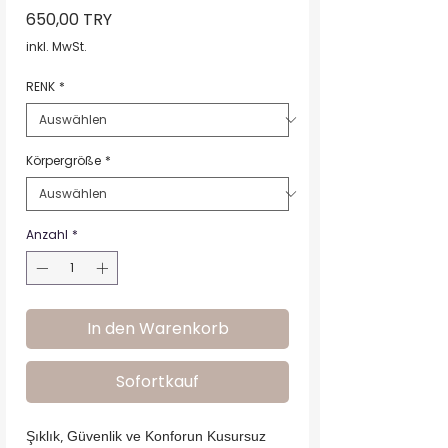
Preis
650,00 TRY
inkl. MwSt.
RENK
*
Körpergröße
*
Anzahl
*
In den Warenkorb
Sofortkauf
Şıklık, Güvenlik ve Konforun Kusursuz 