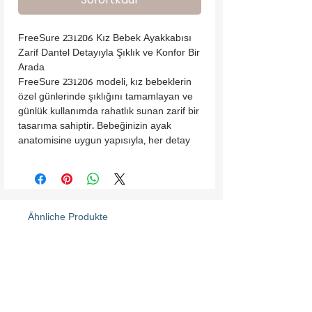
FreeSure 231206 Kız Bebek Ayakkabısı

Zarif Dantel Detayıyla Şıklık ve Konfor Bir 
Arada

FreeSure 231206 modeli, kız bebeklerin 
özel günlerinde şıklığını tamamlayan ve 
günlük kullanımda rahatlık sunan zarif bir 
tasarıma sahiptir. Bebeğinizin ayak 
anatomisine uygun yapısıyla, her detay 
özenle düşünülerek üretilmiştir.

Saten Dış Yüzey: Parlak ve şık bir 
görünüm sunan saten dış yüzey, özel 
anlara zarafet katar.

Pamuklu İç Astar: Yumuşak ve nefes 
Ähnliche Produkte
alabilir pamuklu kumaş, hassas bebek 
cildine maksimum konfor sağlar.

Kolay Giydirme: Bilekten cırt cırtlı atkı, 
pratik bir kullanım sunar ve ayakkabının 
ayağa tam oturmasını sağlar.

Dantel Yaprak Aksesuarı: Yaprak şeklinde 