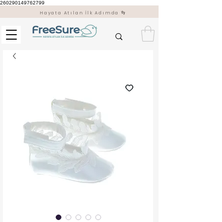
260290149762799
Hayata Atılan İlk Adımda 👣