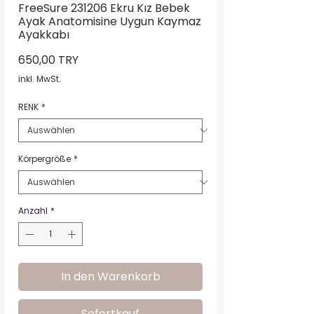
FreeSure 231206 Ekru Kız Bebek
Ayak Anatomisine Uygun Kaymaz
Ayakkabı
Preis
650,00 TRY
inkl. MwSt.
RENK
*
Körpergröße
*
Anzahl
*
In den Warenkorb
Sofortkauf