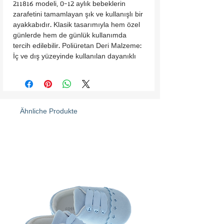
211816 modeli, 0-12 aylık bebeklerin
zarafetini tamamlayan şık ve kullanışlı bir
ayakkabıdır. Klasik tasarımıyla hem özel
günlerde hem de günlük kullanımda
tercih edilebilir. Poliüretan Deri Malzeme:
İç ve dış yüzeyinde kullanılan dayanıklı
poliüretan deri, uzun ömürlü ve kolay
temizlenebilir bir yapıya sahiptir. Saten
Kurdela Detayı: Şık ve zarif saten
kurdela, modele göz alıcı bir dokunuş
katar. Kaymaz Taban: İlk adımlarda ve
Ähnliche Produkte
emekleme sırasında güvenliği artıran
kaydırmaz taban özelliği. Bebek Ayak
Anatomisine Uygun: Minik ayakların
rahatça gelişmesini destekleyen
ergonomik bir tasarıma sahiptir. Klasik ve
Şık Tasarım: Düğün, doğum günü gibi
özel etkinliklerde kullanıma uygun olduğu
gibi günlük kombinlerde de tercih
edilebilir. FreeSure 211816 Bebek
Ayakkabısı, hem şıklığı hem de konforu