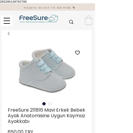
260290149762799
Hayata Atılan İlk Adımda 👣
FreeSure 211816 Mavi Erkek Bebek
Ayak Anatomisine Uygun Kaymaz
Ayakkabı
Preis
650,00 TRY