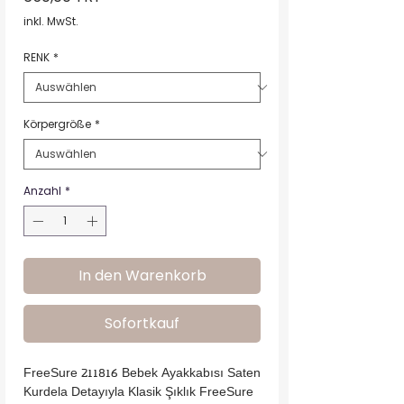
inkl. MwSt.
RENK
*
Körpergröße
*
Anzahl
*
In den Warenkorb
Sofortkauf
FreeSure 211816 Bebek Ayakkabısı Saten
Kurdela Detayıyla Klasik Şıklık FreeSure