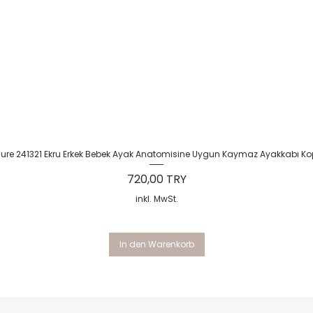
Schnellansicht
Sure 241321 Ekru Erkek Bebek Ayak Anatomisine Uygun Kaymaz Ayakkabı Ko
Preis
720,00 TRY
inkl. MwSt.
In den Warenkorb