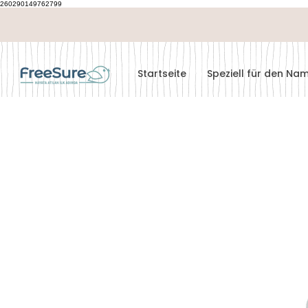
260290149762799
Startseite
Speziell für den N