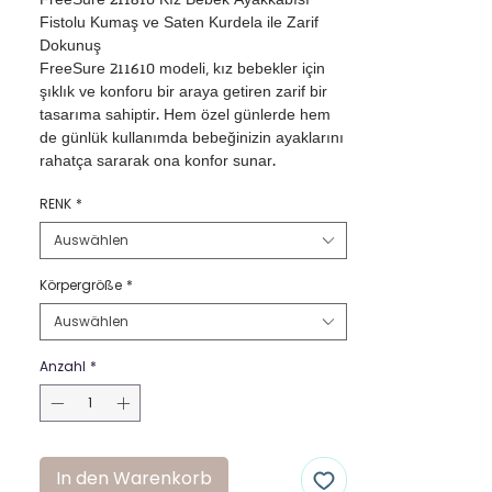
FreeSure 211610 Kız Bebek Ayakkabısı

Fistolu Kumaş ve Saten Kurdela ile Zarif 
Dokunuş

FreeSure 211610 modeli, kız bebekler için 
şıklık ve konforu bir araya getiren zarif bir 
tasarıma sahiptir. Hem özel günlerde hem 
de günlük kullanımda bebeğinizin ayaklarını 
rahatça sararak ona konfor sunar.

•Fistolu Kumaş Dış Yüzey: Narin ve şık 
RENK
*
fistolu kumaş dokusu, modele zarafet katar.

•Pamuklu İç Astar: Nefes alabilir pamuklu iç 
Auswählen
astarı, bebeğinizin hassas cildi için yumuşak 
ve konforlu bir ortam sağlar.

Körpergröße
*
•Saten Kurdela Bağcık: Ayakkabının üst 
Auswählen
kısmındaki zarif saten kurdela, modeli daha 
şık ve özel bir hale getirir.

Anzahl
*
•Kaymaz ve Yumuşak Taban: Bebeğinizin 
güvenle adımlar atmasını sağlarken esnek 
yapısı sayesinde konfor sunar.

•Bebek Ayak Anatomisine Uygun Tasarım: 
Bebeğinizin ayak gelişimini destekleyen 
In den Warenkorb
yapısı ile rahat bir kullanım sağlar.
