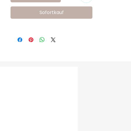
FreeSure 211610 Kız Bebek Ayakkabısı, 
romantik ve zarif detaylarıyla bebeğinizin 
Sofortkauf
her anına şıklık katan özel bir modeldir.