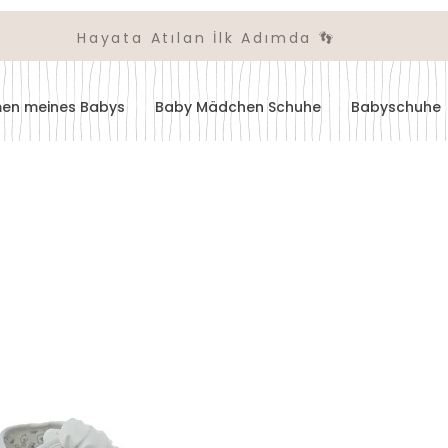
Hayata Atılan İlk Adımda 👣
amen meines Babys
Baby Mädchen Schuhe
Babyschuhe