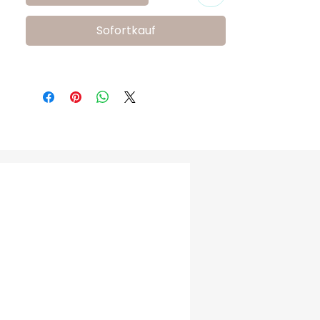
FreeSure 2000 Beyaz Bebek Ayakkabısı, 
modern tasarımı ve ergonomik yapısıyla 
Sofortkauf
hem bebeğinizin rahat hareket etmesine 
olanak tanır hem de estetik bir görünüm 
sağlar. Her detay, bebeğinizin sağlığı ve 
güvenliği için özenle düşünülmüştür.