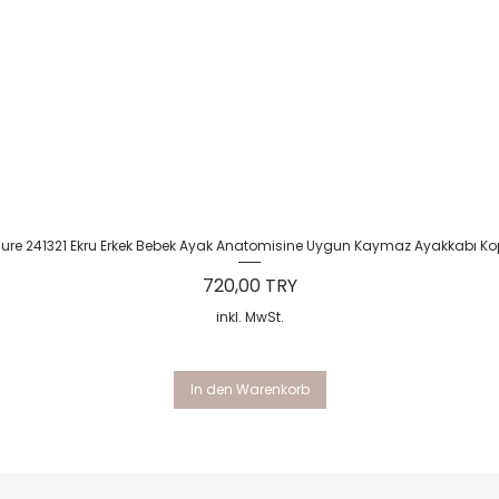
Schnellansicht
Sure 241321 Ekru Erkek Bebek Ayak Anatomisine Uygun Kaymaz Ayakkabı Ko
Preis
720,00 TRY
inkl. MwSt.
In den Warenkorb