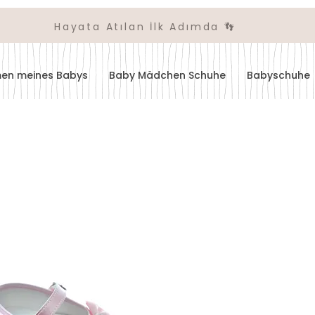
Hayata Atılan İlk Adımda 👣
amen meines Babys
Baby Mädchen Schuhe
Babyschuhe