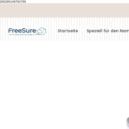
260290149762799
Startseite
Speziell für den N