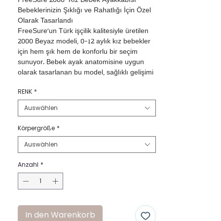
FreeSure 2000  Kız Bebek Ayakkabısı

Bebeklerinizin Şıklığı ve Rahatlığı İçin Özel 
Olarak Tasarlandı

FreeSure’un Türk işçilik kalitesiyle üretilen 
2000 Beyaz modeli, 0-12 aylık kız bebekler 
için hem şık hem de konforlu bir seçim 
sunuyor. Bebek ayak anatomisine uygun 
olarak tasarlanan bu model, sağlıklı gelişimi 
destekleyen özellikleriyle dikkat çeker:

RENK
*
•Yüksek Kalite Rugan Deri: Zararlı maddeler 
içermeyen ve bebek cildiyle dost bir 
Auswählen
malzeme.

•Papyonlu Şık Tasarım: Zarif papyon detayı 
Körpergröße
*
ile özel günlerde de kullanıma uygun.

Auswählen
•Nikel İçermeyen Toka: Sadece dekoratif 
amaçlı kullanılan ve çıkarılmayan bu toka, 
Anzahl
*
keskin ve delici özellik barındırmaz.

•Kaymaz Taban: Hareket etmeye başlayan 
minikler için güvenlik sağlayan özel taban 
yapısı.

•Kolay Giydirme: Cırt cırtlı yapısı sayesinde 
In den Warenkorb
hızlı ve pratik kullanım.
