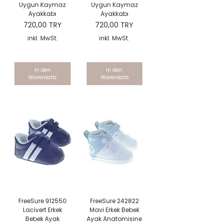
Uygun Kaymaz
Uygun Kaymaz
Ayakkabı
Ayakkabı
Preis
Preis
720,00 TRY
720,00 TRY
inkl. MwSt.
inkl. MwSt.
In den
In den
Warenkorb
Warenkorb
FreeSure 912550
FreeSure 242822
Lacivert Erkek
Mavi Erkek Bebek
Bebek Ayak
Ayak Anatomisine