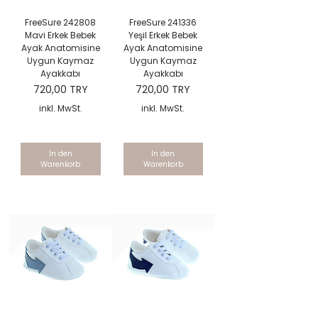
FreeSure 242808
FreeSure 241336
Mavi Erkek Bebek
Yeşil Erkek Bebek
Ayak Anatomisine
Ayak Anatomisine
Uygun Kaymaz
Uygun Kaymaz
Ayakkabı
Ayakkabı
Preis
Preis
720,00 TRY
720,00 TRY
inkl. MwSt.
inkl. MwSt.
In den
In den
Warenkorb
Warenkorb