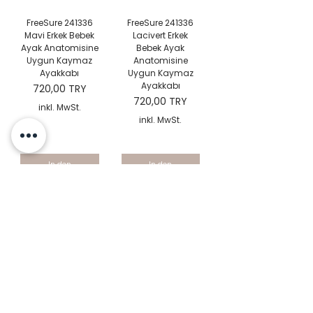
FreeSure 241336
FreeSure 241336
Mavi Erkek Bebek
Lacivert Erkek
Ayak Anatomisine
Bebek Ayak
Uygun Kaymaz
Anatomisine
Ayakkabı
Uygun Kaymaz
Ayakkabı
Preis
720,00 TRY
Preis
720,00 TRY
inkl. MwSt.
inkl. MwSt.
In den
In den
Warenkorb
Warenkorb