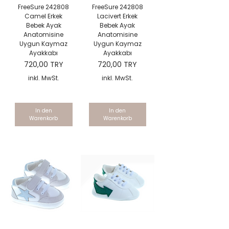
FreeSure 242808
FreeSure 242808
Camel Erkek
Lacivert Erkek
Bebek Ayak
Bebek Ayak
Anatomisine
Anatomisine
Uygun Kaymaz
Uygun Kaymaz
Ayakkabı
Ayakkabı
Preis
Preis
720,00 TRY
720,00 TRY
inkl. MwSt.
inkl. MwSt.
In den
In den
Warenkorb
Warenkorb