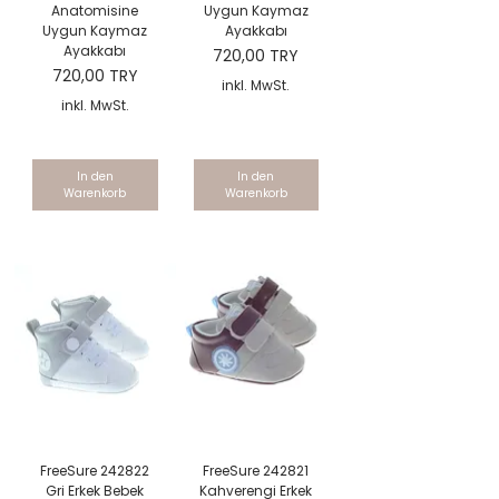
Anatomisine
Uygun Kaymaz
Uygun Kaymaz
Ayakkabı
Ayakkabı
Preis
720,00 TRY
Preis
720,00 TRY
inkl. MwSt.
inkl. MwSt.
In den
In den
Warenkorb
Warenkorb
FreeSure 242822
FreeSure 242821
Gri Erkek Bebek
Kahverengi Erkek