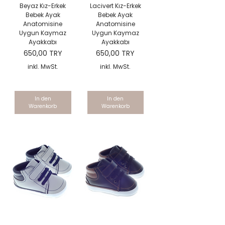
Beyaz Kız-Erkek
Lacivert Kız-Erkek
Bebek Ayak
Bebek Ayak
Anatomisine
Anatomisine
Uygun Kaymaz
Uygun Kaymaz
Ayakkabı
Ayakkabı
Preis
Preis
650,00 TRY
650,00 TRY
inkl. MwSt.
inkl. MwSt.
In den
In den
Warenkorb
Warenkorb