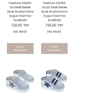
FreeSure 242810
FreeSure 242810
Gri Erkek Bebek
Siyah Erkek Bebek
Ayak Anatomisine
Ayak Anatomisine
Uygun Kaymaz
Uygun Kaymaz
Ayakkabı
Ayakkabı
Preis
Preis
720,00 TRY
720,00 TRY
inkl. MwSt.
inkl. MwSt.
In den
In den
Warenkorb
Warenkorb