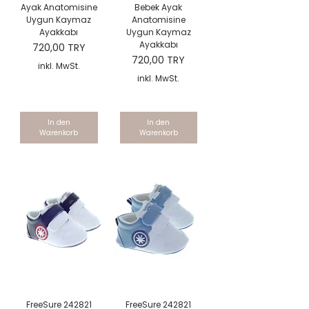
Ayak Anatomisine
Bebek Ayak
Uygun Kaymaz
Anatomisine
Ayakkabı
Uygun Kaymaz
Ayakkabı
Preis
720,00 TRY
Preis
720,00 TRY
inkl. MwSt.
inkl. MwSt.
In den
In den
Warenkorb
Warenkorb
FreeSure 242821
FreeSure 242821