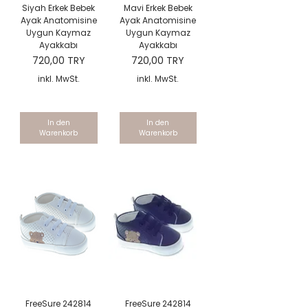
Siyah Erkek Bebek
Mavi Erkek Bebek
Ayak Anatomisine
Ayak Anatomisine
Uygun Kaymaz
Uygun Kaymaz
Ayakkabı
Ayakkabı
Preis
Preis
720,00 TRY
720,00 TRY
inkl. MwSt.
inkl. MwSt.
In den
In den
Warenkorb
Warenkorb
FreeSure 242814
FreeSure 242814