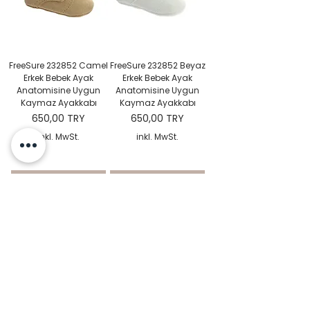
FreeSure 232852 Camel
FreeSure 232852 Beyaz
Erkek Bebek Ayak
Erkek Bebek Ayak
Anatomisine Uygun
Anatomisine Uygun
Kaymaz Ayakkabı
Kaymaz Ayakkabı
Preis
Preis
650,00 TRY
650,00 TRY
inkl. MwSt.
inkl. MwSt.
In den Warenkorb
In den Warenkorb