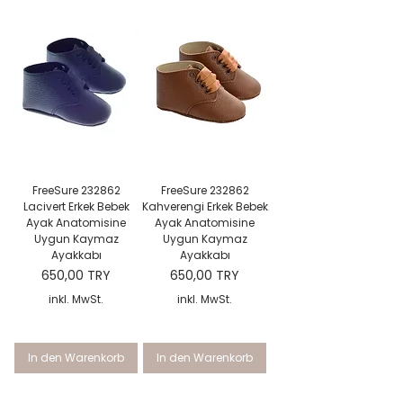
FreeSure 232862
FreeSure 232862
Lacivert Erkek Bebek
Kahverengi Erkek Bebek
Ayak Anatomisine
Ayak Anatomisine
Uygun Kaymaz
Uygun Kaymaz
Ayakkabı
Ayakkabı
Preis
Preis
650,00 TRY
650,00 TRY
inkl. MwSt.
inkl. MwSt.
In den Warenkorb
In den Warenkorb