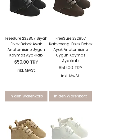
FreeSure 232857 Siyah
FreeSure 232857
Erkek Bebek Ayak
Kahverengi Erkek Bebek
Anatomisine Uygun
Ayak Anatomisine
Kaymaz Ayakkabı
Uygun Kaymaz
Ayakkabı
Preis
650,00 TRY
Preis
650,00 TRY
inkl. MwSt.
inkl. MwSt.
In den Warenkorb
In den Warenkorb