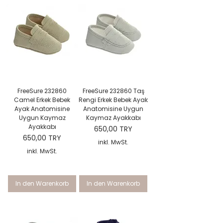
FreeSure 232860
FreeSure 232860 Taş
Camel Erkek Bebek
Rengi Erkek Bebek Ayak
Ayak Anatomisine
Anatomisine Uygun
Uygun Kaymaz
Kaymaz Ayakkabı
Ayakkabı
Preis
650,00 TRY
Preis
650,00 TRY
inkl. MwSt.
inkl. MwSt.
In den Warenkorb
In den Warenkorb