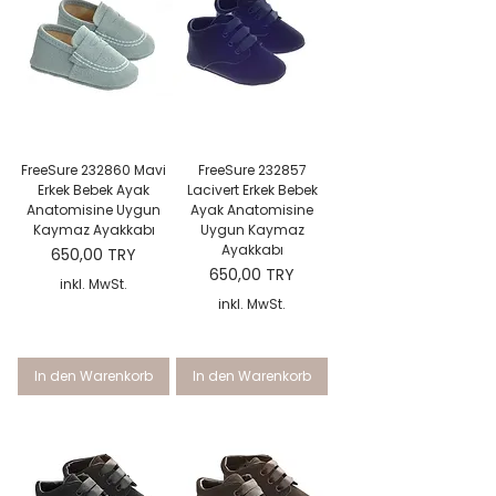
FreeSure 232860 Mavi
FreeSure 232857
Erkek Bebek Ayak
Lacivert Erkek Bebek
Anatomisine Uygun
Ayak Anatomisine
Kaymaz Ayakkabı
Uygun Kaymaz
Ayakkabı
Preis
650,00 TRY
Preis
650,00 TRY
inkl. MwSt.
inkl. MwSt.
In den Warenkorb
In den Warenkorb